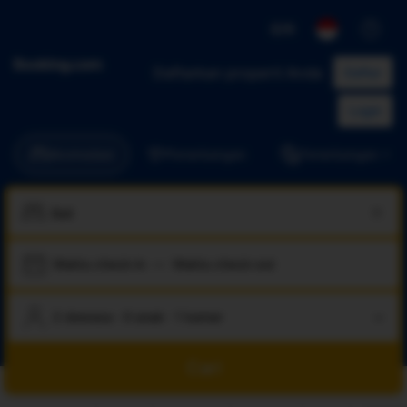
IDR
Daftarkan properti Anda
Daftar
Login
Akomodasi
Penerbangan
Penerbangan + Ho
Waktu check-in
—
Waktu check-out
2 dewasa · 0 anak · 1 kamar
Cari