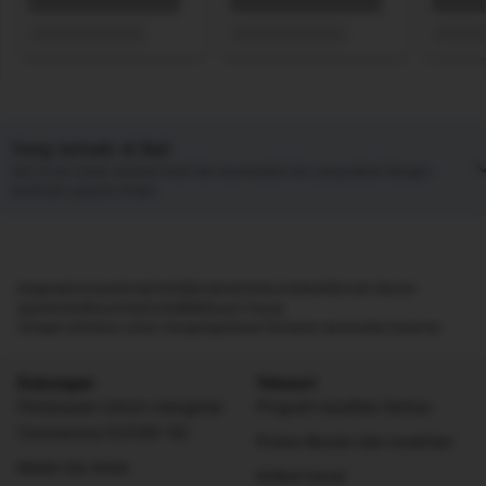
Yang terbaik di Bali
Klik di sini untuk melihat hotel dan akomodasi lain yang dekat dengan
landmark populer di Bali
Negara
Kawasan
Kota
Distrik
Bandara
Hotel
Landmark
Rumah liburan
Apartemen
Resor
Vila
Hostel
B&B
Guest House
Tempat istimewa untuk menginap
Ulasan
Temukan akomodasi bulanan
Dukungan
Telusuri
Pertanyaan Umum mengenai
Program loyalitas Genius
Coronavirus (COVID-19)
Promo liburan dan musiman
Kelola trip Anda
Artikel travel