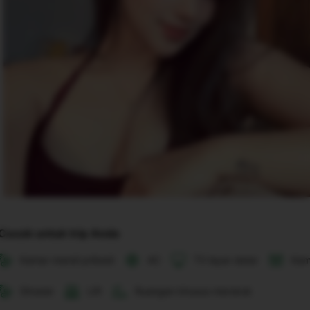
disertakan 
dalam 
konfirmasi 
pemesanan 
dan 
akun 
Anda.
Cocok untuk trip Anda
Kamar mandi pribadi
AC
TV layar datar
Kam
Shower
Lift
Ruangan khusus merokok