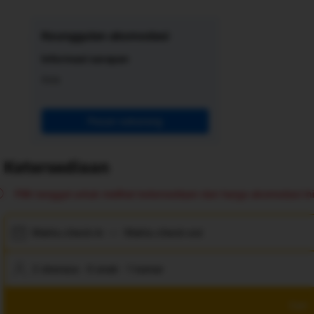
Keunggulan akomodasi
Informasi sarapan
Asia
Pesan sekarang
Ketersediaan
Pilih tanggal untuk melihat ketersediaan dan harga akomodasi ini
Waktu check-in
—
Waktu check-out
2 dewasa · 0 anak · 1 kamar
Cari