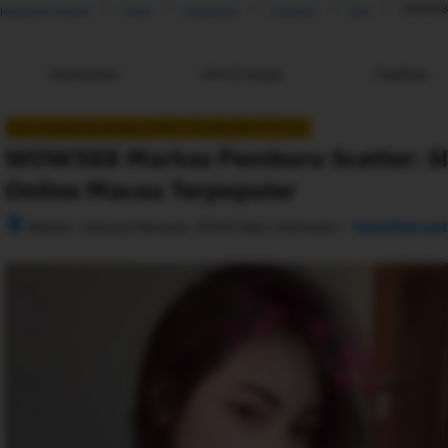
WOW388 
Halaman Utama
Hotel
Indonesia
Sumatra
Bali
Gambaran
Info & harga
Fasilitas
Baru bergabung dengan AGEN 138 168 188 TOTO 4D
WOW388 Markas Pemburu Scatter: Slo
Online Macau Terpopuler
–
Medan- tanjung Morawa, 20362 Bali, Indonesia
Tampilkan pet
Setelah 
memesan, 
semua 
rincian 
akomodasi 
termasuk 
nomor 
telepon 
dan 
alamat 
akan 