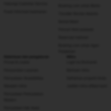
Hubungi Customer Service
Booking.com untuk Bisnis
Pusat informasi keamanan
Traveller Review Awards
Rental Mobil
Pencari tiket pesawat
Reservasi restoran
Booking.com untuk Agen
Perjalanan
Ketentuan dan pengaturan
Mitra
Privasi & cookie
Login ke Ekstranet
Persyaratan Layanan
Bantuan mitra
Pernyataan Aksesibilitas
Daftarkan properti Anda
Masalah mitra
Jadilah mitra afiliasi kami
Pernyataan Perbudakan
Modern
Pernyataan Hak Asasi