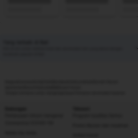
Yang terbaik di Bali
Klik di sini untuk melihat hotel dan akomodasi lain yang dekat dengan
landmark populer di Bali
Negara
Kawasan
Kota
Distrik
Bandara
Hotel
Landmark
Rumah liburan
Apartemen
Resor
Vila
Hostel
B&B
Guest House
Tempat istimewa untuk menginap
Ulasan
Temukan akomodasi bulanan
Dukungan
Telusuri
Pertanyaan Umum mengenai
Program loyalitas Genius
Coronavirus (COVID-19)
Promo liburan dan musiman
Kelola trip Anda
Artikel travel