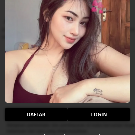
Aturan menginap
WOW388 Markas Pemburu Scatter: Slot Gacor & Togel Onl
langkah berikutnya!
Lihat ketersediaan
Check-in
Tersedia 24 jam
Check-out
Dari 00.00 sampai 10.00
DAFTAR
LOGIN
Pembatalan/ pembayaran di muka
Kebijakan pembatalan dan pembayaran di muka bervariasi terg
ketentuan dari opsi yang Anda butuhkan.