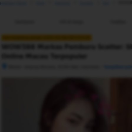
WOW388 
Halaman Utama
Hotel
Indonesia
Sumatra
Bali
Gambaran
Info & harga
Fasilitas
Baru bergabung dengan AGEN 138 168 188 TOTO 4D
WOW388 Markas Pemburu Scatter: Slo
Online Macau Terpopuler
–
Medan- tanjung Morawa, 20362 Bali, Indonesia
Tampilkan pet
Setelah 
memesan, 
semua 
rincian 
akomodasi 
termasuk 
nomor 
telepon 
dan 
alamat 
akan 