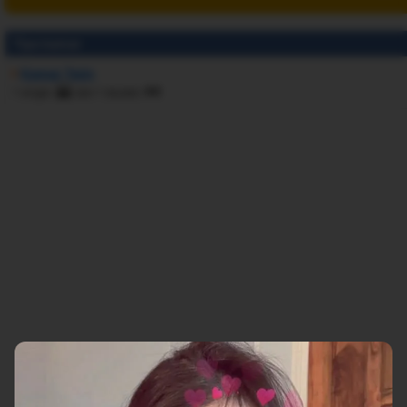
Tipe kamar
Kamar Twin
1 single
dan
1 double