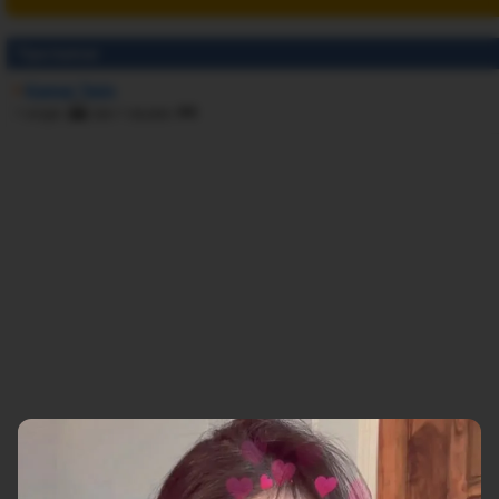
Tipe kamar
Kamar Twin
1 single
dan
1 double