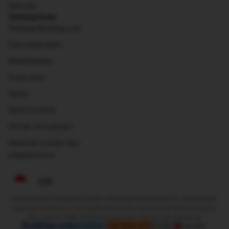
Manusia
Tentang Kami
Tentang Booking.com
Cara kerja kami
Keberlanjutan
Pusat pers
Karier
Relasi investor
Kontak perusahaan
Pedoman konten dan
pelaporannya
IDR
Booking.com merupakan bagian dari Booking Holdings Inc., perusahaan
terkemuka di dunia untuk perjalanan online dan layanan terkait lainnya.
Hak cipta © 1996–2025 Booking.com™. Semua hak dilindungi.