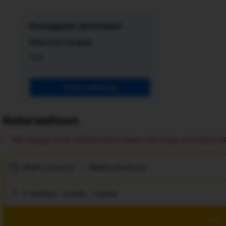
Keunggulan akomodasi
Informasi sarapan
Asia
Pesan sekarang
Ketersediaan
Pilih tanggal untuk melihat ketersediaan dan harga akomodasi ini
Waktu check-in
—
Waktu check-out
2 dewasa · 0 anak · 1 kamar
Cari