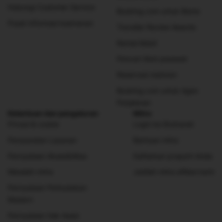
Hubungi Customer Service
Booking.com untuk Bisnis
Pusat informasi keamanan
Traveller Review Awards
Rental Mobil
Pencari tiket pesawat
Reservasi restoran
Booking.com untuk Agen
Perjalanan
Ketentuan dan pengaturan
Mitra
Privasi & cookie
Login ke Ekstranet
Persyaratan Layanan
Bantuan mitra
Pernyataan Aksesibilitas
Daftarkan properti Anda
Masalah mitra
Jadilah mitra afiliasi kami
Pernyataan Perbudakan
Modern
Pernyataan Hak Asasi