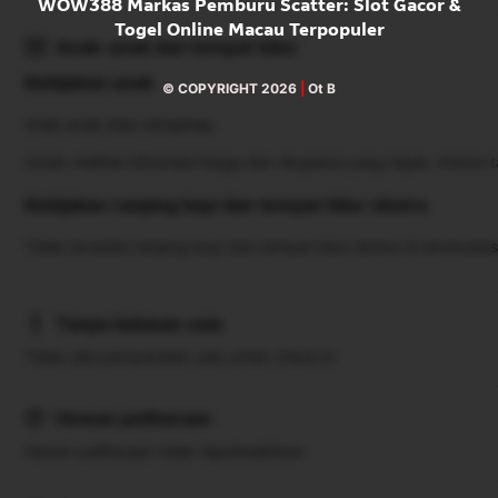
WOW388 Markas Pemburu Scatter: Slot Gacor &
Togel Online Macau Terpopuler
Anak-anak dan tempat tidur
Kebijakan anak
© COPYRIGHT 2026
|
Ot B
Anak-anak bisa menginap.
Untuk melihat informasi harga dan okupansi yang tepat, mohon 
Kebijakan ranjang bayi dan tempat tidur ekstra
Tidak tersedia ranjang bayi dan tempat tidur ekstra di akomodasi 
Tanpa batasan usia
Tidak ada persyaratan usia untuk check-in
Hewan peliharaan
Hewan peliharaan tidak diperbolehkan.