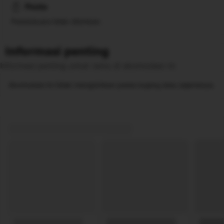
Pesta
Pesta/acara tidak diizinkan.
Informasi penting
Informasi penting untuk tamu di akomodasi ini
Akomodasi ini tidak mengizinkan pesta bujang atau sejenisnya.