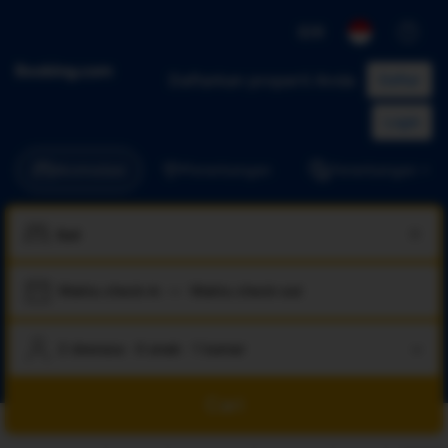
IDR
Daftarkan properti Anda
Daftar
Login
Akomodasi
Penerbangan
Penerbangan + Ho
Waktu check-in
—
Waktu check-out
2 dewasa · 0 anak · 1 kamar
Cari