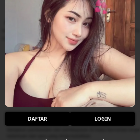
Aturan menginap
WOW388 Markas Pemburu Scatter: Slot Gacor & Togel Onl
langkah berikutnya!
Lihat ketersediaan
Check-in
Tersedia 24 jam
Check-out
Dari 00.00 sampai 10.00
DAFTAR
LOGIN
Pembatalan/ pembayaran di muka
Kebijakan pembatalan dan pembayaran di muka bervariasi terg
ketentuan dari opsi yang Anda butuhkan.