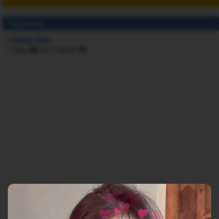
Tipe kamar
Kamar Twin
1 single
dan
1 double