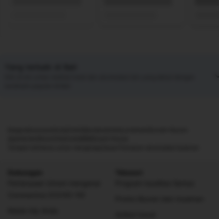
Yang terbaik di Bali
Klik di sini untuk melihat hotel dan akomodasi lain yang dekat dengan
landmark populer di Bali
Negara
Kawasan
Kota
Distrik
Bandara
Hotel
Landmark
Rumah liburan
Apartemen
Resor
Vila
Hostel
B&B
Guest House
Tempat istimewa untuk menginap
Ulasan
Temukan akomodasi bulanan
Dukungan
Telusuri
Pertanyaan Umum mengenai
Program loyalitas Genius
Coronavirus (COVID-19)
Promo liburan dan musiman
Kelola trip Anda
Artikel travel