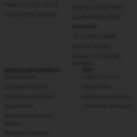
Hubungi Customer Service
Booking.com untuk Bisnis
Pusat informasi keamanan
Traveller Review Awards
Rental Mobil
Pencari tiket pesawat
Reservasi restoran
Booking.com untuk Agen
Perjalanan
Ketentuan dan pengaturan
Mitra
Privasi & cookie
Login ke Ekstranet
Persyaratan Layanan
Bantuan mitra
Pernyataan Aksesibilitas
Daftarkan properti Anda
Masalah mitra
Jadilah mitra afiliasi kami
Pernyataan Perbudakan
Modern
Pernyataan Hak Asasi