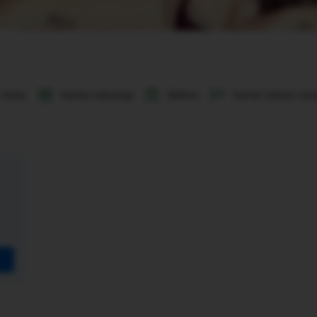
 datar
Kamar keluarga
Balkon
Kamar bebas rok