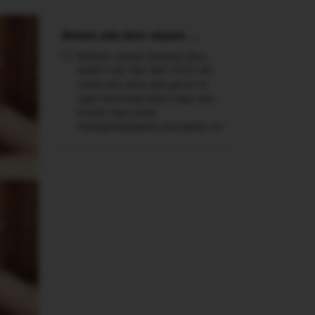
Belum ada skor ulasan ...
Berikan ulasan tentang situs
AGEN 138 168 188 TOTO 4D
resmi dan situs slot gacor ini
agar kami bisa lebih maju dan
kreativ lagi untuk
mengembangkan permainan ini