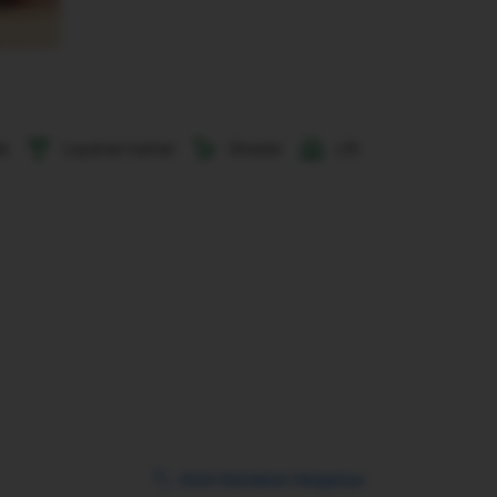
ok
Layanan kamar
Shower
Lift
Kami Samakan Harganya