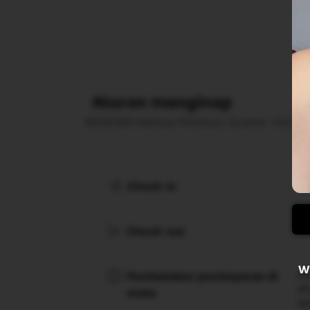
Aturan menginap
WOW388 Markas Pemburu Scatter: Slot Gac
Lihat ketersediaan
Te
Check-in
Da
Check-out
WO
Ke
Pembatalan/ pembayaran di
ak
muka
op