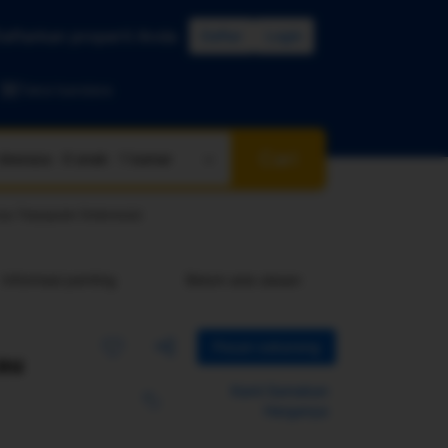
aftarkan properti Anda
Daftar
Login
Taksi bandara
Cari
dewasa · 0 anak · 1 kamar
u Terpopuler (Indonesia)
Informasi penting
Belum ada ulasan
Pesan sekarang
au
Kami Samakan
Harganya