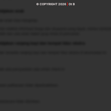
© COPYRIGHT 2026
|
Ot B
bijakan anak
ak-anak bisa menginap.
tuk melihat informasi harga dan okupansi yang tepat, mohon tamba
mlah dan usia anak dalam grup Anda di pencarian.
bijakan ranjang bayi dan tempat tidur ekstra
dak tersedia ranjang bayi dan tempat tidur ekstra di akomodasi ini.
dak ada persyaratan usia untuk check-in
wan peliharaan tidak diperbolehkan.
sta/acara tidak diizinkan.