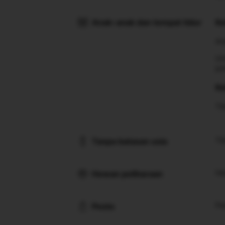
Anak-anak dan tempat tidur
Ke
An
Un
ju
Ke
Ti
Ti
Tanpa batasan usia
He
Hewan peliharaan
Pe
Pesta