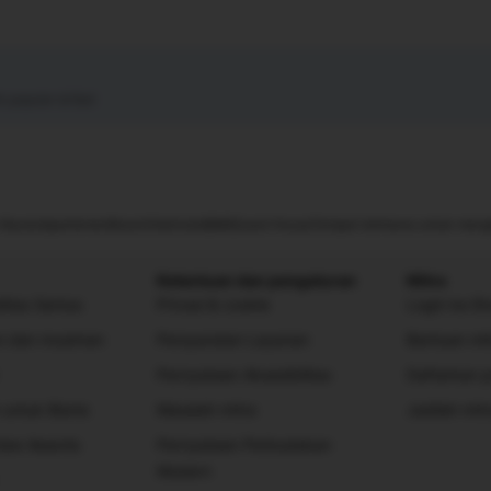
 populer di Bali
liburan
Apartemen
Resor
Vila
Hostel
B&B
Guest House
Tempat istimewa untuk meng
Ketentuan dan pengaturan
Mitra
litas Genius
Privasi & cookie
Login ke Ek
an dan musiman
Persyaratan Layanan
Bantuan mit
Pernyataan Aksesibilitas
Daftarkan p
untuk Bisnis
Masalah mitra
Jadilah mitr
view Awards
Pernyataan Perbudakan
Modern