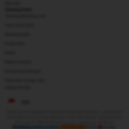
Manusia
Tentang Kami
Tentang Booking.com
Cara kerja kami
Keberlanjutan
Pusat pers
Karier
Relasi investor
Kontak perusahaan
Pedoman konten dan
pelaporannya
IDR
Booking.com merupakan bagian dari Booking Holdings Inc., perusahaan
terkemuka di dunia untuk perjalanan online dan layanan terkait lainnya.
Hak cipta © 1996–2025 Booking.com™. Semua hak dilindungi.