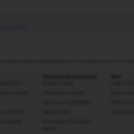
 populer di Bali
liburan
Apartemen
Resor
Vila
Hostel
B&B
Guest House
Tempat istimewa untuk meng
Ketentuan dan pengaturan
Mitra
litas Genius
Privasi & cookie
Login ke Ek
an dan musiman
Persyaratan Layanan
Bantuan mit
Pernyataan Aksesibilitas
Daftarkan p
untuk Bisnis
Masalah mitra
Jadilah mitr
view Awards
Pernyataan Perbudakan
Modern