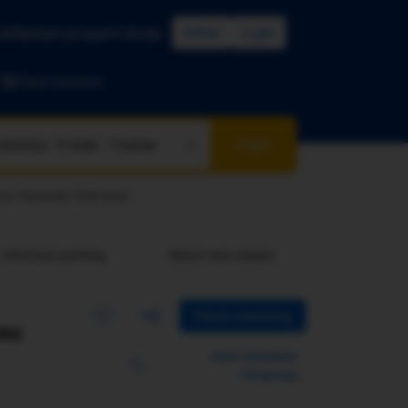
aftarkan properti Anda
Daftar
Login
Taksi bandara
Cari
dewasa · 0 anak · 1 kamar
u Terpopuler (Indonesia)
Informasi penting
Belum ada ulasan
Pesan sekarang
au
Kami Samakan
Harganya