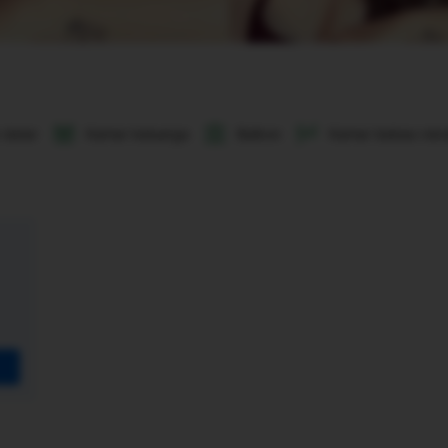
 datar
Kamar keluarga
Balkon
Kamar bebas rok