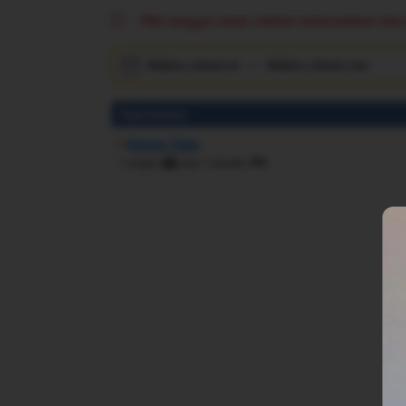
Pilih tanggal untuk melihat ketersediaan dan
Waktu check-in
—
Waktu check-out
Tipe kamar
Kamar Twin
1 single
dan
1 double