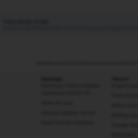
Yang terbaik di Bali
Klik di sini untuk melihat hotel dan akomodasi lain yang dekat dengan landmark
Negara
Kawasan
Kota
Distrik
Bandara
Hotel
Landmark
Rumah 
Dukungan
Telusuri
Pertanyaan Umum mengenai
Program loya
Coronavirus (COVID-19)
Promo libur
Kelola trip Anda
Artikel travel
Hubungi Customer Service
Booking.com 
Pusat informasi keamanan
Traveller Re
Rental Mobil