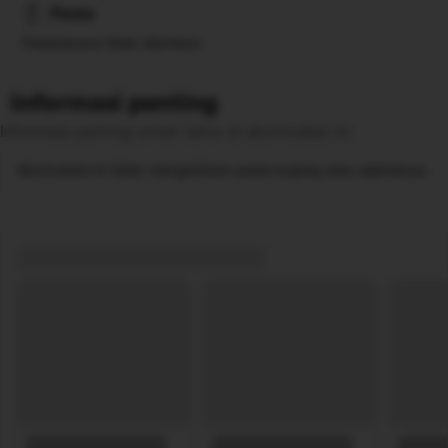
Pesta
Pesta/acara tidak diizinkan.
Informasi penting
Informasi penting untuk tamu di akomodasi ini
Akomodasi ini tidak mengizinkan pesta bujang atau sejenisnya.