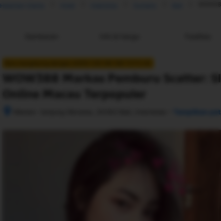
WOW388 
Halaman Utama
Hotel
Indonesia
Sumatra
Bali
Gambaran
Info & harga
Fasilitas
Baru bergabung dengan AGEN 138 168 188 TOTO 4D
WOW388 Markas Pemburu Scatter: Slo
Online Macau Terpopuler
–
Medan- tanjung Morawa, 20362 Bali, Indonesia
Tampilkan pet
Setelah 
memesan, 
semua 
rincian 
akomodasi 
termasuk 
nomor 
telepon 
dan 
alamat 
akan 