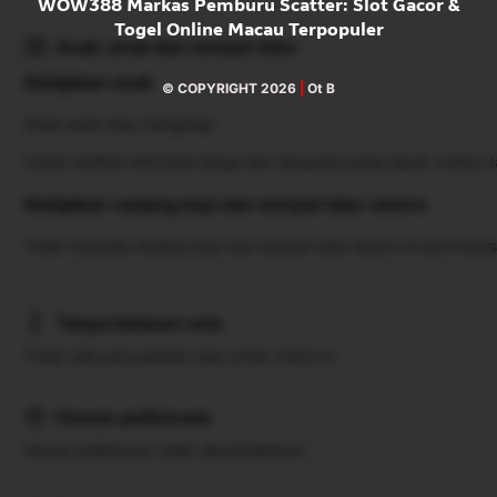
WOW388 Markas Pemburu Scatter: Slot Gacor &
Togel Online Macau Terpopuler
Anak-anak dan tempat tidur
Kebijakan anak
© COPYRIGHT 2026
|
Ot B
Anak-anak bisa menginap.
Untuk melihat informasi harga dan okupansi yang tepat, mohon 
Kebijakan ranjang bayi dan tempat tidur ekstra
Tidak tersedia ranjang bayi dan tempat tidur ekstra di akomodasi 
Tanpa batasan usia
Tidak ada persyaratan usia untuk check-in
Hewan peliharaan
Hewan peliharaan tidak diperbolehkan.