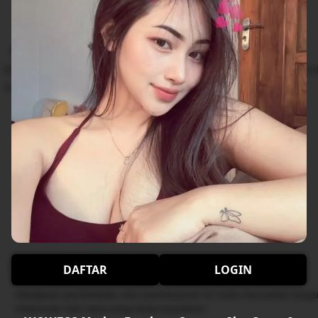
Aturan menginap
WOW388 Markas Pemburu Scatter: Slot Gacor & Togel Onl
langkah berikutnya!
Lihat ketersediaan
Check-in
Tersedia 24 jam
Check-out
Dari 00.00 sampai 10.00
DAFTAR
LOGIN
Pembatalan/ pembayaran di muka
Kebijakan pembatalan dan pembayaran di muka bervariasi terg
ketentuan dari opsi yang Anda butuhkan.