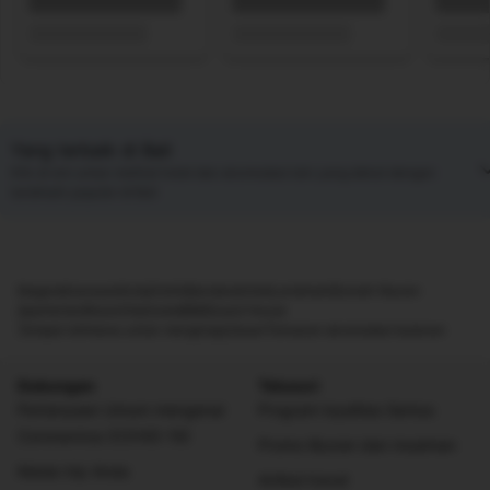
Yang terbaik di Bali
Klik di sini untuk melihat hotel dan akomodasi lain yang dekat dengan
landmark populer di Bali
Negara
Kawasan
Kota
Distrik
Bandara
Hotel
Landmark
Rumah liburan
Apartemen
Resor
Vila
Hostel
B&B
Guest House
Tempat istimewa untuk menginap
Ulasan
Temukan akomodasi bulanan
Dukungan
Telusuri
Pertanyaan Umum mengenai
Program loyalitas Genius
Coronavirus (COVID-19)
Promo liburan dan musiman
Kelola trip Anda
Artikel travel