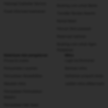
Hubungi Customer Service
Booking.com untuk Bisnis
Pusat informasi keamanan
Traveller Review Awards
Rental Mobil
Pencari tiket pesawat
Reservasi restoran
Booking.com untuk Agen
Perjalanan
Ketentuan dan pengaturan
Mitra
Privasi & cookie
Login ke Ekstranet
Persyaratan Layanan
Bantuan mitra
Pernyataan Aksesibilitas
Daftarkan properti Anda
Masalah mitra
Jadilah mitra afiliasi kami
Pernyataan Perbudakan
Modern
Pernyataan Hak Asasi