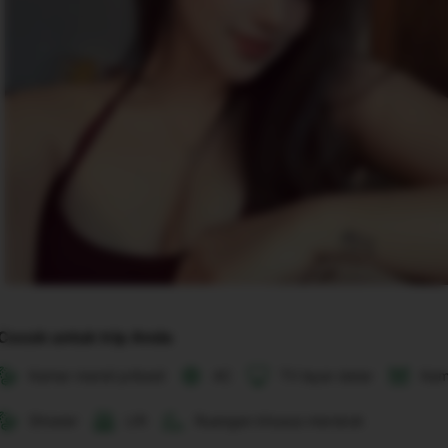
disertakan 
dalam 
konfirmasi 
pemesanan 
dan 
akun 
Anda.
Cocok untuk trip Anda
Kamar mandi pribadi
AC
TV layar datar
Kam
Shower
Lift
Ruangan khusus merokok