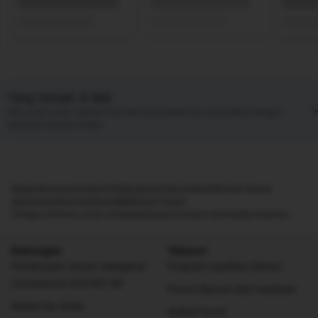
Yang terbaik di Bali
Klik di sini untuk melihat hotel dan akomodasi lain yang dekat dengan
landmark populer di Bali
Negara
Kawasan
Kota
Distrik
Bandara
Hotel
Landmark
Rumah liburan
Apartemen
Resor
Vila
Hostel
B&B
Guest House
Tempat istimewa untuk menginap
Ulasan
Temukan akomodasi bulanan
Dukungan
Telusuri
Pertanyaan Umum mengenai
Program loyalitas Genius
Coronavirus (COVID-19)
Promo liburan dan musiman
Kelola trip Anda
Artikel travel