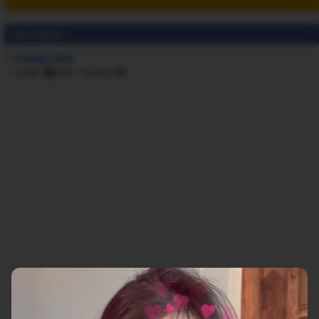
Tipe kamar
Kamar Twin
1 single
dan
1 double