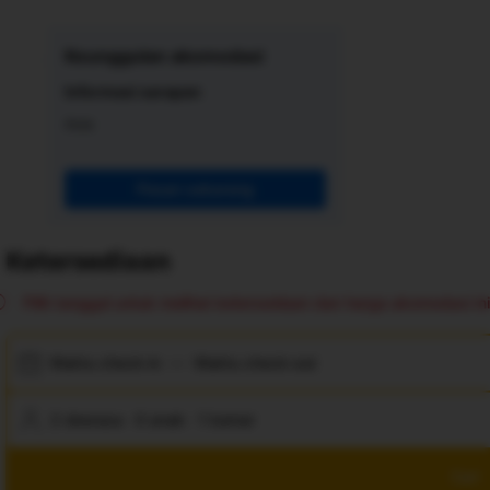
Keunggulan akomodasi
Informasi sarapan
Asia
Pesan sekarang
Ketersediaan
Pilih tanggal untuk melihat ketersediaan dan harga akomodasi ini
Waktu check-in
—
Waktu check-out
2 dewasa · 0 anak · 1 kamar
Cari