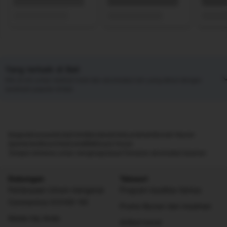
Yang terbaik di Bali
Klik di sini untuk melihat hotel dan akomodasi lain yang dekat dengan
landmark populer di Bali
Negara
Kawasan
Kota
Distrik
Bandara
Hotel
Landmark
Rumah liburan
Apartemen
Resor
Vila
Hostel
B&B
Guest House
Tempat istimewa untuk menginap
Ulasan
Temukan akomodasi bulanan
Dukungan
Telusuri
Pertanyaan Umum mengenai
Program loyalitas Genius
Coronavirus (COVID-19)
Promo liburan dan musiman
Kelola trip Anda
Artikel travel