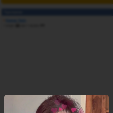
Tipe kamar
Kamar Twin
1 single
dan
1 double