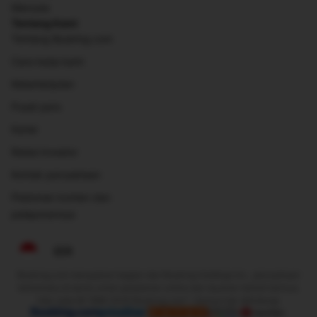
Manusia
Tentang Kami
Tentang Booking.com
Cara kerja kami
Keberlanjutan
Pusat pers
Karier
Relasi investor
Kontak perusahaan
Pedoman konten dan
pelaporannya
IDR
Booking.com merupakan bagian dari Booking Holdings Inc., perusahaan
terkemuka di dunia untuk perjalanan online dan layanan terkait lainnya.
Hak cipta © 1996–2025 Booking.com™. Semua hak dilindungi.