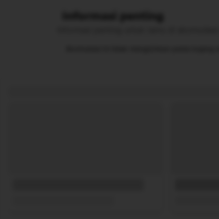
Informasi penting
Informasi penting untuk tamu di akomodasi 
Akomodasi ini tidak mengizinkan pesta bujang a