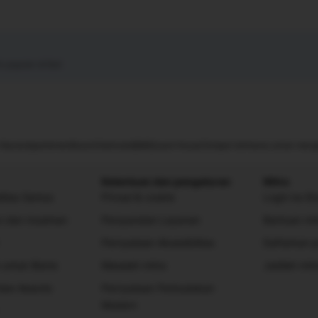
 populer di Bali
liburan
Apartemen
Resor
Vila
Hostel
B&B
Guest House
Tempat istimewa untuk meng
Ketentuan dan pengaturan
Mitra
litas Genius
Privasi & cookie
Login ke Ek
an dan musiman
Persyaratan Layanan
Bantuan mit
Pernyataan Aksesibilitas
Daftarkan p
untuk Bisnis
Masalah mitra
Jadilah mitr
view Awards
Pernyataan Perbudakan
Modern