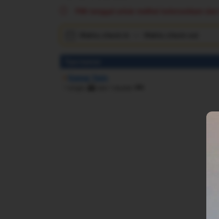
Pilih tanggal untuk melihat ketersediaan dan
Waktu check-in
—
Waktu check-out
Tipe kamar
Kamar Twin
1 single
dan
1 double