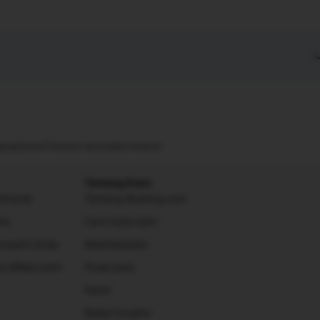
inap
Ulasan
Temukan akomodasi bulanan
Tentang Kami
stranet
Tentang Booking.com
ra
Cara kerja kami
roperti Anda
Keberlanjutan
a afiliasi kami
Pusat pers
Karier
Relasi investor