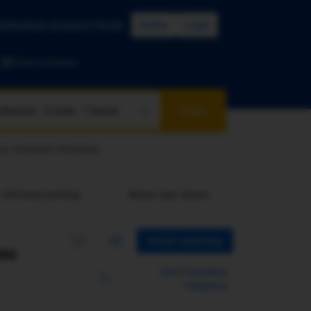
aftarkan properti Anda
Daftar
Login
Taksi bandara
Cari
dewasa · 0 anak · 1 kamar
u Terpopuler (Indonesia)
Informasi penting
Belum ada ulasan
Pesan sekarang
au
Kami Samakan
Harganya