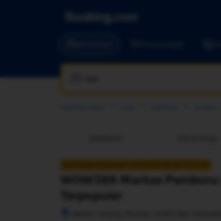
Akomodasi
Penerbangan
Pe
Halaman Utama
Hotel
Indonesia
Sumatra
Gambaran
Info & harga
Baru bergabung dengan AGEN 138 168 188 TOTO 4D
WOW388 Markas Pemburu Sca
Terpopuler
Medan- tanjung Morawa, 20362 Bali, Indonesi