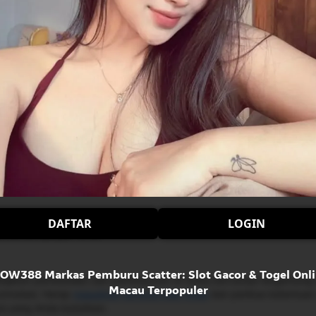
or & Togel Online Macau Terpopuler menerima permintaan 
rsedia 24 jam
DAFTAR
LOGIN
ri 00.00 sampai 10.00
W388 Markas Pemburu Scatter: Slot Gacor & Togel Onl
bijakan pembatalan dan pembayaran di muka bervariasi tergantung 
Macau Terpopuler
omodasi. Harap
masukkan tanggal inap Anda
dan periksa ketentuan 
si yang Anda butuhkan.