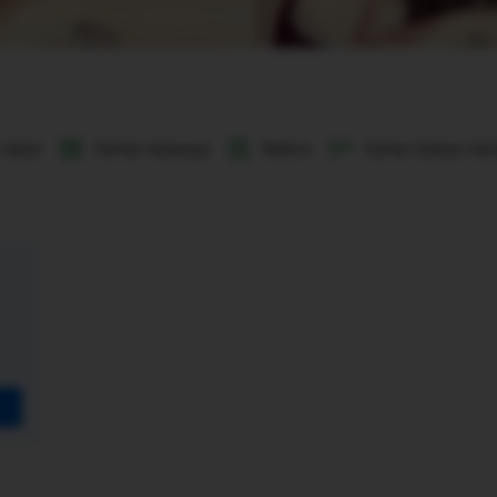
 datar
Kamar keluarga
Balkon
Kamar bebas rok