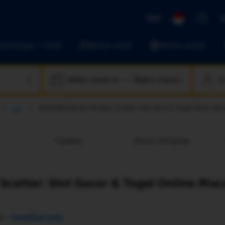
IDR
D
nerbangan + Hotel
Rental mobil
Atraksi wisata
Waktu check-in
—
Waktu check-out
2 
WOW388 Markas Pemburu Scatter: Slot Gacor & Togel Online Maca
Bali
Fasilitas
Aturan menginap
tter: Slot Gacor & Togel Online Mac
–
a
Tampilkan peta