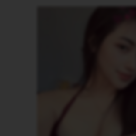
Setelah 
memesan, 
semua 
rincian 
akomodasi 
termasuk 
nomor 
telepon 
dan 
alamat 
akan 
disertakan 
dalam 
konfirmasi 
pemesanan 
dan 
akun 
Anda.