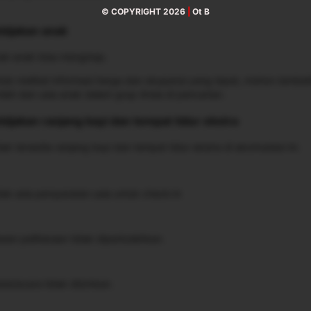
© COPYRIGHT 2026
|
Ot B
bijakan anak
ak-anak bisa menginap.
tuk melihat informasi harga dan okupansi yang tepat, mohon tamba
mlah dan usia anak dalam grup Anda di pencarian.
bijakan ranjang bayi dan tempat tidur ekstra
dak tersedia ranjang bayi dan tempat tidur ekstra di akomodasi ini.
dak ada persyaratan usia untuk check-in
wan peliharaan tidak diperbolehkan.
sta/acara tidak diizinkan.