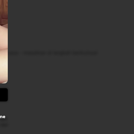
khusus - masukkan di langkah berikutnya!
ine
tipe
dari