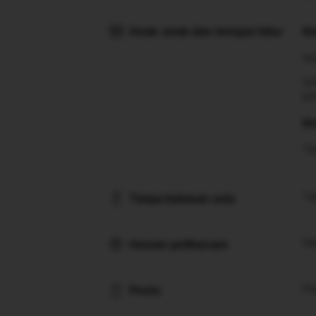
Anak-anak dan tempat tidur
Ke
An
Un
ju
Ke
Ti
Ti
Tanpa batasan usia
He
Hewan peliharaan
Pe
Pesta