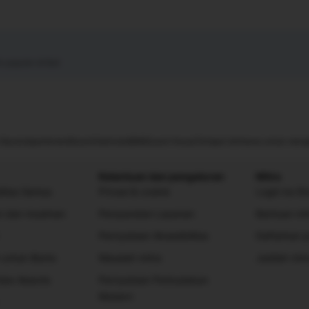
 populer di Bali
liburan
Apartemen
Resor
Vila
Hostel
B&B
Guest House
Tempat istimewa untuk meng
Ketentuan dan pengaturan
Mitra
litas Genius
Privasi & cookie
Login ke Ek
an dan musiman
Persyaratan Layanan
Bantuan mit
Pernyataan Aksesibilitas
Daftarkan p
untuk Bisnis
Masalah mitra
Jadilah mitr
view Awards
Pernyataan Perbudakan
Modern