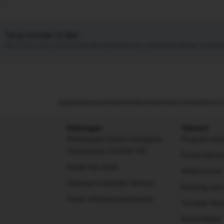
Yang terbaik di Bali
Klik di sini untuk melihat hotel dan akomodasi lain yang dekat dengan landmark
Negara
Kawasan
Kota
Distrik
Bandara
Hotel
Landmark
Rumah 
Dukungan
Telusuri
Pertanyaan Umum mengenai
Program loya
Coronavirus (COVID-19)
Promo libur
Kelola trip Anda
Artikel travel
Hubungi Customer Service
Booking.com 
Pusat informasi keamanan
Traveller Re
Rental Mobil