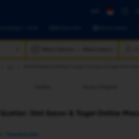
IDR
D
nerbangan + Hotel
Rental mobil
Atraksi wisata
Waktu check-in
—
Waktu check-out
2 
WOW388 Markas Pemburu Scatter: Slot Gacor & Togel Online Maca
Bali
Fasilitas
Aturan menginap
tter: Slot Gacor & Togel Online Mac
–
a
Tampilkan peta