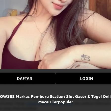
or & Togel Online Macau Terpopuler menerima permintaan 
rsedia 24 jam
DAFTAR
LOGIN
ri 00.00 sampai 10.00
W388 Markas Pemburu Scatter: Slot Gacor & Togel Onl
bijakan pembatalan dan pembayaran di muka bervariasi tergantung 
Macau Terpopuler
omodasi. Harap
masukkan tanggal inap Anda
dan periksa ketentuan 
si yang Anda butuhkan.