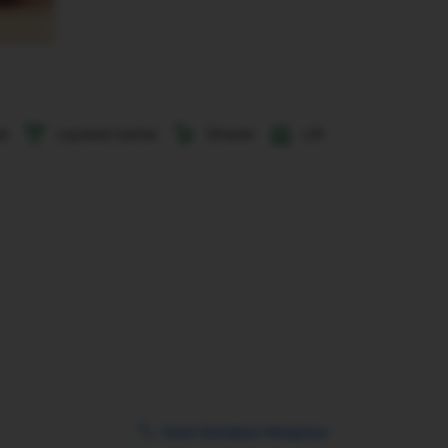
ok
Layanan kamar
Shower
Lift
Kami Samakan Harganya