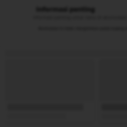
Informasi penting
Informasi penting untuk tamu di akomodasi 
Akomodasi ini tidak mengizinkan pesta bujang a