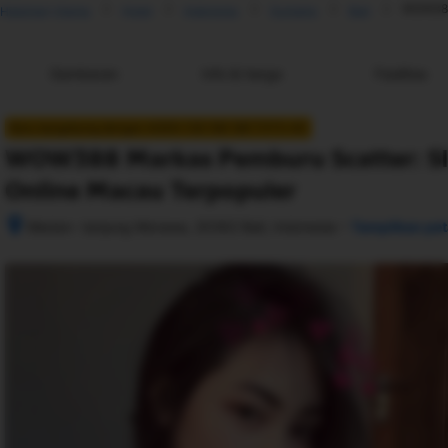
WOW388 
Halaman Utama
Hotel
Indonesia
Sumatra
Bali
Gambaran
Info & harga
Fasilitas
Baru bergabung dengan AGEN 138 168 188 TOTO 4D
WOW388 Markas Pemburu Scatter: Slo
Online Macau Terpopuler
–
Medan- tanjung Morawa, 20362 Bali, Indonesia
Tampilkan pet
Setelah 
memesan, 
semua 
rincian 
akomodasi 
termasuk 
nomor 
telepon 
dan 
alamat 
akan 