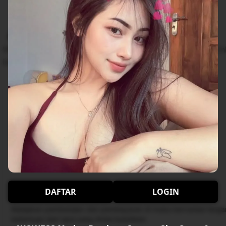
Aturan menginap
WOW388 Markas Pemburu Scatter: Slot Gacor & Togel Onl
langkah berikutnya!
Lihat ketersediaan
Check-in
Tersedia 24 jam
Check-out
Dari 00.00 sampai 10.00
DAFTAR
LOGIN
Pembatalan/ pembayaran di muka
Kebijakan pembatalan dan pembayaran di muka bervariasi terg
ketentuan dari opsi yang Anda butuhkan.