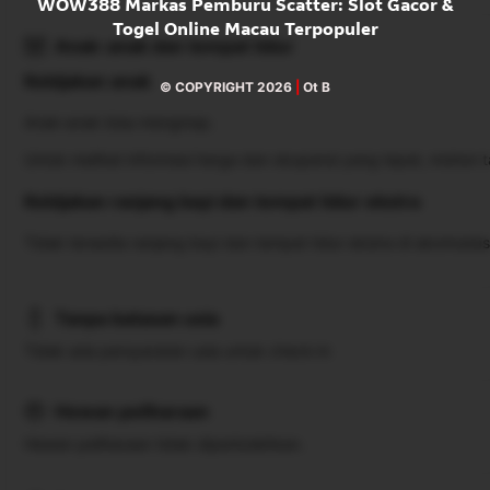
WOW388 Markas Pemburu Scatter: Slot Gacor &
Togel Online Macau Terpopuler
Anak-anak dan tempat tidur
Kebijakan anak
© COPYRIGHT 2026
|
Ot B
Anak-anak bisa menginap.
Untuk melihat informasi harga dan okupansi yang tepat, mohon 
Kebijakan ranjang bayi dan tempat tidur ekstra
Tidak tersedia ranjang bayi dan tempat tidur ekstra di akomodasi 
Tanpa batasan usia
Tidak ada persyaratan usia untuk check-in
Hewan peliharaan
Hewan peliharaan tidak diperbolehkan.