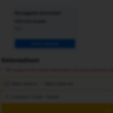
Keunggulan akomodasi
Informasi sarapan
Asia
Pesan sekarang
Ketersediaan
Pilih tanggal untuk melihat ketersediaan dan harga akomodasi ini
Waktu check-in
—
Waktu check-out
2 dewasa · 0 anak · 1 kamar
Cari