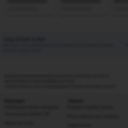
Yang terbaik di Bali
Klik di sini untuk melihat hotel dan akomodasi lain yang dekat dengan
landmark populer di Bali
Negara
Kawasan
Kota
Distrik
Bandara
Hotel
Landmark
Rumah liburan
Apartemen
Resor
Vila
Hostel
B&B
Guest House
Tempat istimewa untuk menginap
Ulasan
Temukan akomodasi bulanan
Dukungan
Telusuri
Pertanyaan Umum mengenai
Program loyalitas Genius
Coronavirus (COVID-19)
Promo liburan dan musiman
Kelola trip Anda
Artikel travel