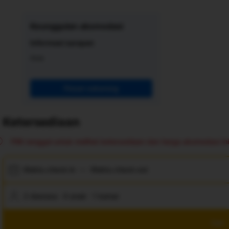
Keunggulan akomodasi
Informasi sarapan
Asia
Pesan sekarang
Ketersediaan
Pilih tanggal untuk melihat ketersediaan dan harga akomodasi ini
Waktu check-in
—
Waktu check-out
2 dewasa · 0 anak · 1 kamar
Cari