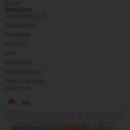
Manusia
Tentang Kami
Tentang Booking.com
Cara kerja kami
Keberlanjutan
Pusat pers
Karier
Relasi investor
Kontak perusahaan
Pedoman konten dan
pelaporannya
IDR
Booking.com merupakan bagian dari Booking Holdings Inc., perusahaan
terkemuka di dunia untuk perjalanan online dan layanan terkait lainnya.
Hak cipta © 1996–2025 Booking.com™. Semua hak dilindungi.