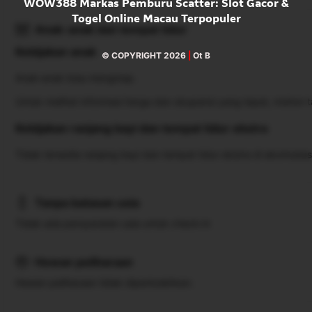
WOW388 Markas Pemburu Scatter: Slot Gacor &
Togel Online Macau Terpopuler
Anak-anak dan tempat tidur
Kebijakan anak
© COPYRIGHT 2026
|
Ot B
Anak-anak bisa menginap.
Untuk melihat informasi harga dan okupansi yang tepat, mohon 
Kebijakan ranjang bayi dan tempat tidur ekstra
Tidak tersedia ranjang bayi dan tempat tidur ekstra di akomodasi 
Tanpa batasan usia
Tidak ada persyaratan usia untuk check-in
Hewan peliharaan
Hewan peliharaan tidak diperbolehkan.