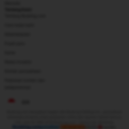
Manusia
Tentang Kami
Tentang Booking.com
Cara kerja kami
Keberlanjutan
Pusat pers
Karier
Relasi investor
Kontak perusahaan
Pedoman konten dan
pelaporannya
IDR
Booking.com merupakan bagian dari Booking Holdings Inc., perusahaan
terkemuka di dunia untuk perjalanan online dan layanan terkait lainnya.
Hak cipta © 1996–2025 Booking.com™. Semua hak dilindungi.