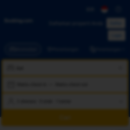
IDR
Daftarkan properti Anda
Daftar
Login
Akomodasi
Penerbangan
Penerbangan + Ho
Waktu check-in
—
Waktu check-out
2 dewasa · 0 anak · 1 kamar
Cari