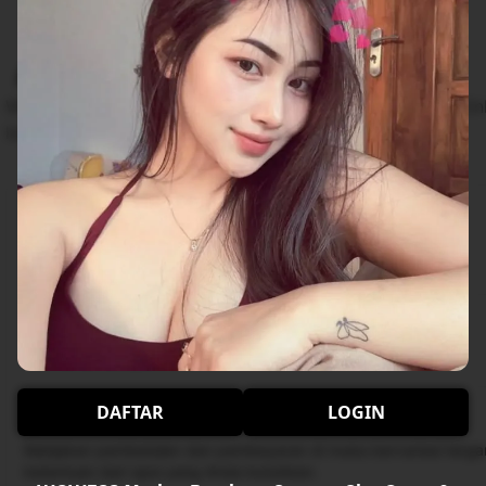
Aturan menginap
WOW388 Markas Pemburu Scatter: Slot Gacor & Togel Onl
langkah berikutnya!
Lihat ketersediaan
Check-in
Tersedia 24 jam
Check-out
Dari 00.00 sampai 10.00
DAFTAR
LOGIN
Pembatalan/ pembayaran di muka
Kebijakan pembatalan dan pembayaran di muka bervariasi terg
ketentuan dari opsi yang Anda butuhkan.