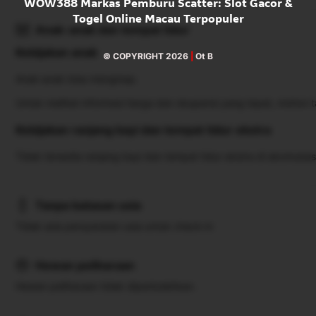
WOW388 Markas Pemburu Scatter: Slot Gacor &
Togel Online Macau Terpopuler
Anak-anak dan tempat tidur
Kebijakan anak
© COPYRIGHT 2026
|
Ot B
Anak-anak bisa menginap.
Untuk melihat informasi harga dan okupansi yang tepat, mohon 
Kebijakan ranjang bayi dan tempat tidur ekstra
Tidak tersedia ranjang bayi dan tempat tidur ekstra di akomodasi 
Tanpa batasan usia
Tidak ada persyaratan usia untuk check-in
Hewan peliharaan
Hewan peliharaan tidak diperbolehkan.