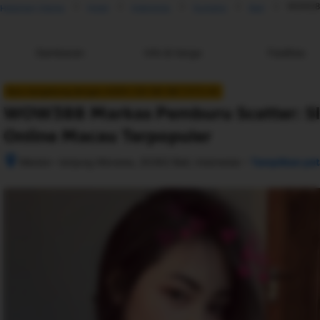
WOW388 
Halaman Utama
Hotel
Indonesia
Sumatra
Bali
Gambaran
Info & harga
Fasilitas
Baru bergabung dengan AGEN 138 168 188 TOTO 4D
WOW388 Markas Pemburu Scatter: Slo
Online Macau Terpopuler
–
Medan- tanjung Morawa, 20362 Bali, Indonesia
Tampilkan pet
Setelah 
memesan, 
semua 
rincian 
akomodasi 
termasuk 
nomor 
telepon 
dan 
alamat 
akan 