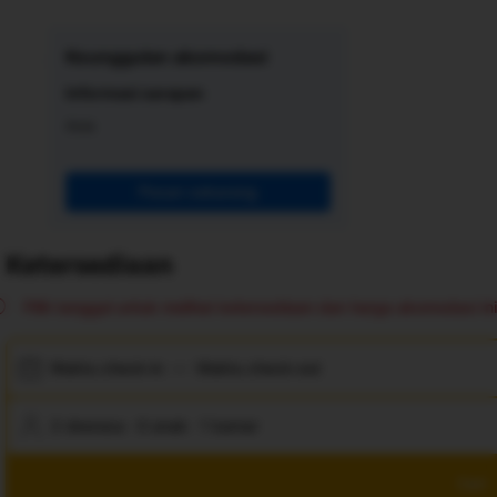
Keunggulan akomodasi
Informasi sarapan
Asia
Pesan sekarang
Ketersediaan
Pilih tanggal untuk melihat ketersediaan dan harga akomodasi ini
Waktu check-in
—
Waktu check-out
2 dewasa · 0 anak · 1 kamar
Cari