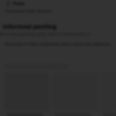
Pesta
Pesta/acara tidak diizinkan.
Informasi penting
Informasi penting untuk tamu di akomodasi ini
Akomodasi ini tidak mengizinkan pesta bujang atau sejenisnya.