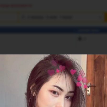
 harga akomodasi ini
2 dewasa · 0 anak · 1 kamar
Jumlah tamu
×
4