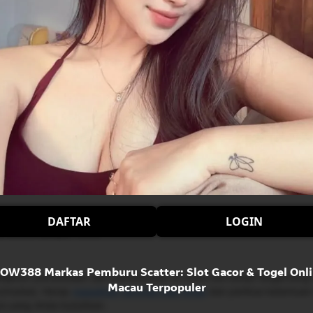
or & Togel Online Macau Terpopuler menerima permintaan 
rsedia 24 jam
DAFTAR
LOGIN
ri 00.00 sampai 10.00
W388 Markas Pemburu Scatter: Slot Gacor & Togel Onl
bijakan pembatalan dan pembayaran di muka bervariasi tergantung 
Macau Terpopuler
omodasi. Harap
masukkan tanggal inap Anda
dan periksa ketentuan 
si yang Anda butuhkan.