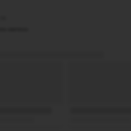
ini
tau sejenisnya.