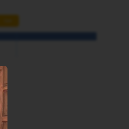
Cari
Tampilkan harga