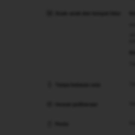
Anak-anak dan tempat tidur
Ke
An
Un
ju
Ke
Ti
Ti
Tanpa batasan usia
He
Hewan peliharaan
Pe
Pesta