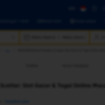
IDR
D
nerbangan + Hotel
Rental mobil
Atraksi wisata
Waktu check-in
—
Waktu check-out
2 
WOW388 Markas Pemburu Scatter: Slot Gacor & Togel Online Maca
Bali
Fasilitas
Aturan menginap
tter: Slot Gacor & Togel Online Mac
–
a
Tampilkan peta