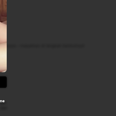
khusus - masukkan di langkah berikutnya!
ine
tipe
dari