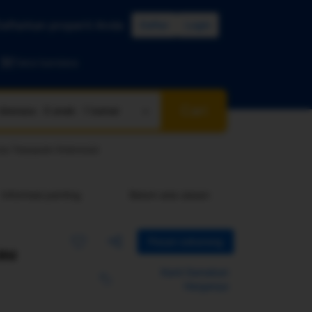
aftarkan properti Anda
Daftar
Login
Taksi bandara
Cari
dewasa · 0 anak · 1 kamar
u Terpopuler (Indonesia)
Informasi penting
Belum ada ulasan
Pesan sekarang
au
Kami Samakan
Harganya