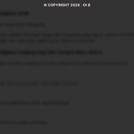
© COPYRIGHT 2026
|
Ot B
bijakan anak
ak-anak bisa menginap.
tuk melihat informasi harga dan okupansi yang tepat, mohon tamba
mlah dan usia anak dalam grup Anda di pencarian.
bijakan ranjang bayi dan tempat tidur ekstra
dak tersedia ranjang bayi dan tempat tidur ekstra di akomodasi ini.
dak ada persyaratan usia untuk check-in
wan peliharaan tidak diperbolehkan.
sta/acara tidak diizinkan.