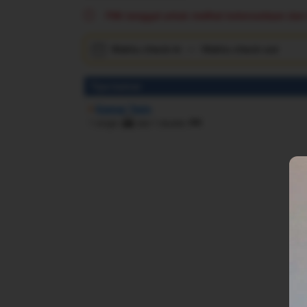
Pilih tanggal untuk melihat ketersediaan dan
Waktu check-in
—
Waktu check-out
Tipe kamar
Kamar Twin
1 single
dan
1 double